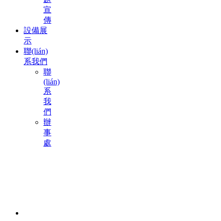
宣
傳
設備展
示
聯(lián)
系我們
聯
(lián)
系
我
們
辦
事
處