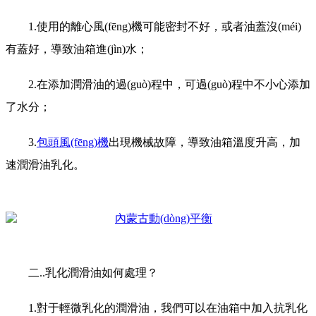
1.使用的離心風(fēng)機可能密封不好，或者油蓋沒(méi)
有蓋好，導致油箱進(jìn)水；
2.在添加潤滑油的過(guò)程中，可過(guò)程中不小心添加
了水分；
3.
包頭風(fēng)機
出現機械故障，導致油箱溫度升高，加
速潤滑油乳化。
二..乳化潤滑油如何處理？
1.對于輕微乳化的潤滑油，我們可以在油箱中加入抗乳化