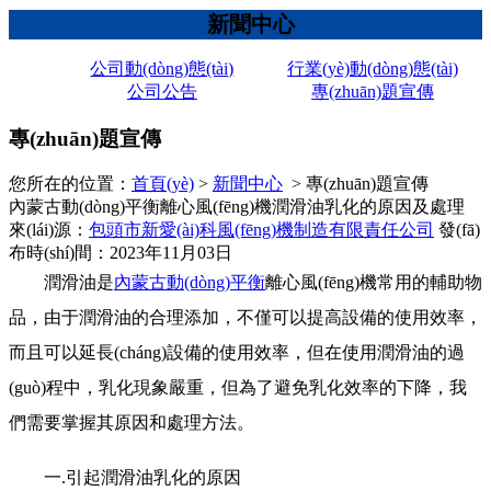
新聞中心
公司動(dòng)態(tài)
行業(yè)動(dòng)態(tài)
公司公告
專(zhuān)題宣傳
專(zhuān)題宣傳
您所在的位置：
首頁(yè)
>
新聞中心
> 專(zhuān)題宣傳
內蒙古動(dòng)平衡離心風(fēng)機潤滑油乳化的原因及處理
來(lái)源：
包頭市新愛(ài)科風(fēng)機制造有限責任公司
發(fā)
布時(shí)間：2023年11月03日
潤滑油是
內蒙古動(dòng)平衡
離心風(fēng)機常用的輔助物
品，由于潤滑油的合理添加，不僅可以提高設備的使用效率，
而且可以延長(cháng)設備的使用效率，但在使用潤滑油的過
(guò)程中，乳化現象嚴重，但為了避免乳化效率的下降，我
們需要掌握其原因和處理方法。
一.引起潤滑油乳化的原因