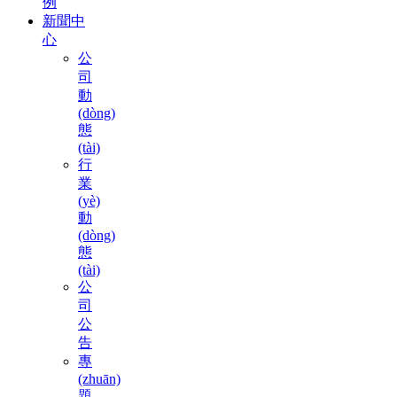
例
新聞中
心
公
司
動
(dòng)
態
(tài)
行
業
(yè)
動
(dòng)
態
(tài)
公
司
公
告
專
(zhuān)
題