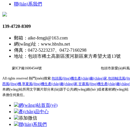
聯(lián)系我們
139-4720-8309
郵箱：aike-fengji@163.com
網(wǎng)址：www.hbxhs.net
傳真：0472-5223237、0472-7160298
地址：包頭市稀土高新區濱河新區東方希望大道13號
蒙ICP備16004544號
蒙公網(wǎng)安備 15029002000339號
包頭市新愛(ài)科
All rights reserved 熱門(mén)搜索:
包頭風(fēng)機生產(chǎn)廠(chǎng)家
,
包頭軸流風(fēn
西風(fēng)機
,
寧夏風(fēng)機生產(chǎn)廠(chǎng)家
,
甘肅風(fēng)機生產(chǎn)廠(chǎng
本網(wǎng)站所用文字圖片部分來(lái)源于公共網(wǎng)絡(luò )或者素材網(wǎng)站
承擔任何責任。
網(wǎng)站首頁(yè)
產(chǎn)品中心
添加微信
聯(lián)系我們