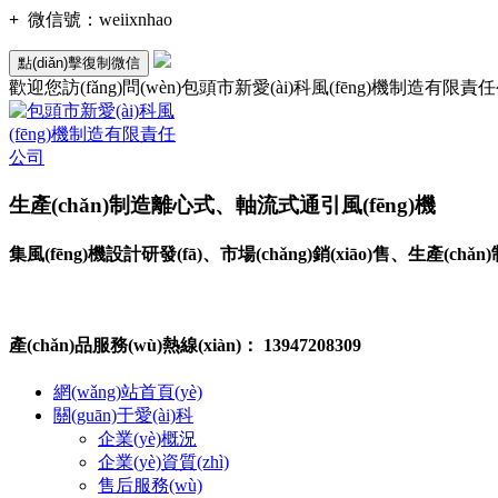
+
微信號：
weiixnhao
點(diǎn)擊復制微信
歡迎您訪(fǎng)問(wèn)包頭市新愛(ài)科風(fēng)機制造有限責任
生產(chǎn)制造離心式、軸流式通引風(fēng)機
集風(fēng)機設計研發(fā)、市場(chǎng)銷(xiāo)售、生產(c
產(chǎn)品服務(wù)熱線(xiàn)：
13947208309
網(wǎng)站首頁(yè)
關(guān)于愛(ài)科
企業(yè)概況
企業(yè)資質(zhì)
售后服務(wù)