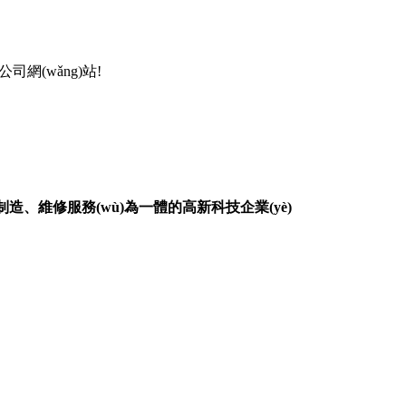
公司網(wǎng)站!
產(chǎn)制造、維修服務(wù)為一體的高新科技企業(yè)