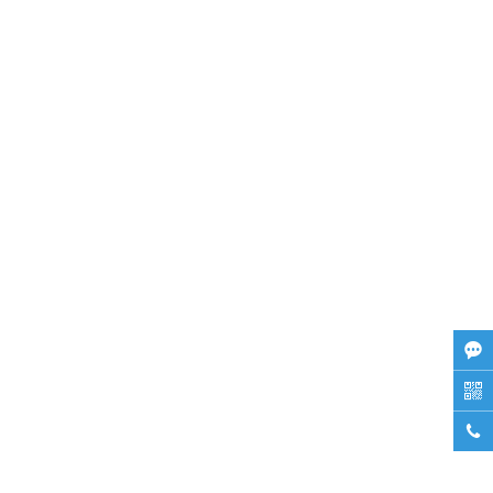


