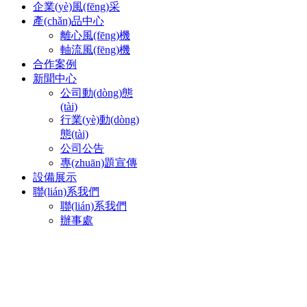
企業(yè)風(fēng)采
產(chǎn)品中心
離心風(fēng)機
軸流風(fēng)機
合作案例
新聞中心
公司動(dòng)態
(tài)
行業(yè)動(dòng)
態(tài)
公司公告
專(zhuān)題宣傳
設備展示
聯(lián)系我們
聯(lián)系我們
辦事處