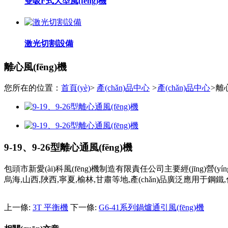
雙吸F式大型風(fēng)機
激光切割設備
離心風(fēng)機
您所在的位置：
首頁(yè)
>
產(chǎn)品中心
>
產(chǎn)品中心
>
離心
9-19、9-26型離心通風(fēng)機
包頭市新愛(ài)科風(fēng)機制造有限責任公司主要經(jīng)營(
烏海,山西,陜西,寧夏,榆林,甘肅等地,產(chǎn)品廣泛應用于鋼鐵,化工,
上一條:
3T 平衡機
下一條:
G6-41系列鍋爐通引風(fēng)機