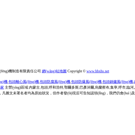
風(fēng)機制造有限責任公司
網(wǎng)站地圖
Copyright ©
www.hbxhs.net
g)機
,
包頭離心風(fēng)機
,
包頭防腐風(fēng)機
,
包頭防爆風(fēng)機
,
包頭鍋爐風(fēng)機
,
)家
主營(yíng)區域:內蒙古,包頭,呼和浩特,鄂爾多斯,巴彥淖爾,烏蘭察布,集寧,呼市,臨河
，凡圖文未署名者均為原始狀況，但作者發(fā)現后可告知認領(lǐng)，我們仍會(huì 